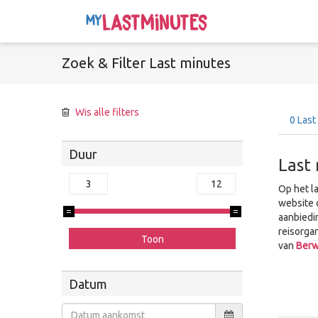
Zoek &
Filter
Last minutes
Wis alle filters
0
Last
Duur
Last
Op het l
website 
aanbiedi
reisorga
van
Ber
Datum