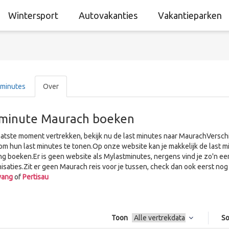
Wintersport
Autovakanties
Vakantieparken
 minutes
Over
 minute Maurach boeken
aatste moment vertrekken, bekijk nu de last minutes naar MaurachVersch
om hun last minutes te tonen.Op onze website kan je makkelijk de las
ng boeken.Er is geen website als Mylastminutes, nergens vind je zo'n ee
nisaties.Zit er geen Maurach reis voor je tussen, check dan ook eerst n
wang
of
Pertisau
Toon
So