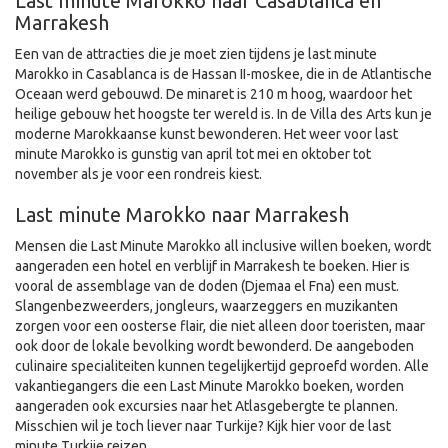
Last minute Marokko naar Casablanca en
Marrakesh
Een van de attracties die je moet zien tijdens je last minute
Marokko in Casablanca is de Hassan II-moskee, die in de Atlantische
Oceaan werd gebouwd. De minaret is 210 m hoog, waardoor het
heilige gebouw het hoogste ter wereld is. In de Villa des Arts kun je
moderne Marokkaanse kunst bewonderen. Het weer voor last
minute Marokko is gunstig van april tot mei en oktober tot
november als je voor een rondreis kiest.
Last minute Marokko naar Marrakesh
Mensen die Last Minute Marokko all inclusive willen boeken, wordt
aangeraden een hotel en verblijf in Marrakesh te boeken. Hier is
vooral de assemblage van de doden (Djemaa el Fna) een must.
Slangenbezweerders, jongleurs, waarzeggers en muzikanten
zorgen voor een oosterse flair, die niet alleen door toeristen, maar
ook door de lokale bevolking wordt bewonderd. De aangeboden
culinaire specialiteiten kunnen tegelijkertijd geproefd worden. Alle
vakantiegangers die een Last Minute Marokko boeken, worden
aangeraden ook excursies naar het Atlasgebergte te plannen.
Misschien wil je toch liever naar Turkije? Kijk hier voor de last
minute Turkije reizen.