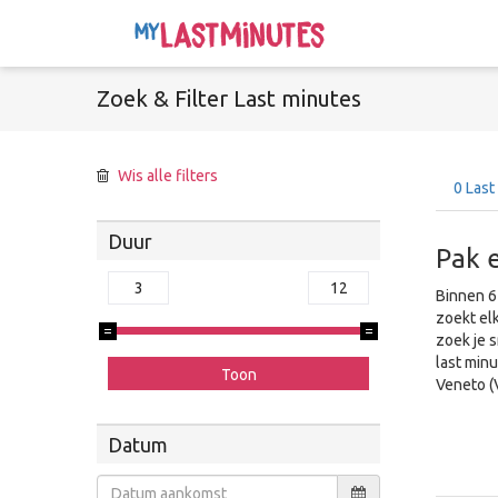
Zoek &
Filter
Last minutes
Wis alle filters
0
Last
Duur
Pak 
Binnen 6
zoekt el
zoek je 
last min
Veneto (V
Datum