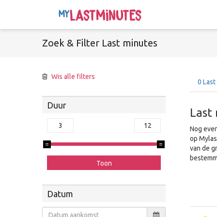
Zoek &
Filter
Last minutes
Wis alle filters
0
Last
Duur
Last
Nog even
op Mylas
van de g
bestemmi
Datum