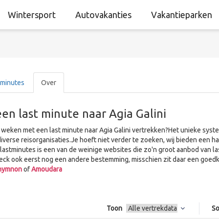
Wintersport
Autovakanties
Vakantieparken
 minutes
Over
en last minute naar Agia Galini
 weken met een last minute naar Agia Galini vertrekken?Het unieke syste
diverse reisorganisaties.Je hoeft niet verder te zoeken, wij bieden een h
ylastminutes is een van de weinige websites die zo'n groot aanbod van l
eck ook eerst nog een andere bestemming, misschien zit daar een goedko
hymnon
of
Amoudara
Toon
So